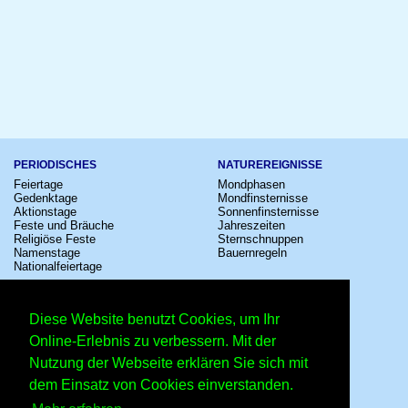
PERIODISCHES
NATUREREIGNISSE
Feiertage
Mondphasen
Gedenktage
Mondfinsternisse
Aktionstage
Sonnenfinsternisse
Feste und Bräuche
Jahreszeiten
Religiöse Feste
Sternschnuppen
Namenstage
Bauernregeln
Nationalfeiertage
KULTUR
SONSTIGE
Konzerte
Zeitumstellung
Diese Website benutzt Cookies, um Ihr
Kinostarts
Sternzeichen
Festivals
Schalttage
Online-Erlebnis zu verbessern. Mit der
Großevents
Wahltage
Nutzung der Webseite erklären Sie sich mit
Fußball
Messen
Comedy
Erinnerungen
dem Einsatz von Cookies einverstanden.
Shows
Volksfeste