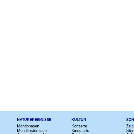
NATUREREIGNISSE
KULTUR
SON
Mondphasen
Konzerte
Zeit
Mondfinsternisse
Kinostarts
Ster