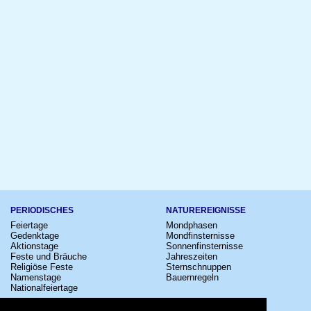
PERIODISCHES
NATUREREIGNISSE
Feiertage
Mondphasen
Gedenktage
Mondfinsternisse
Aktionstage
Sonnenfinsternisse
Feste und Bräuche
Jahreszeiten
Religiöse Feste
Sternschnuppen
Namenstage
Bauernregeln
Nationalfeiertage
KULTUR
SONSTIGE