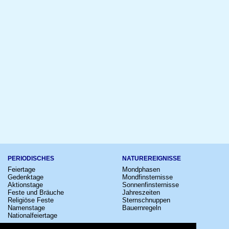
PERIODISCHES
NATUREREIGNISSE
Feiertage
Mondphasen
Gedenktage
Mondfinsternisse
Aktionstage
Sonnenfinsternisse
Feste und Bräuche
Jahreszeiten
Religiöse Feste
Sternschnuppen
Namenstage
Bauernregeln
Nationalfeiertage