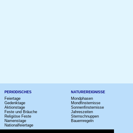
PERIODISCHES
NATUREREIGNISSE
Feiertage
Mondphasen
Gedenktage
Mondfinsternisse
Aktionstage
Sonnenfinsternisse
Feste und Bräuche
Jahreszeiten
Religiöse Feste
Sternschnuppen
Namenstage
Bauernregeln
Nationalfeiertage