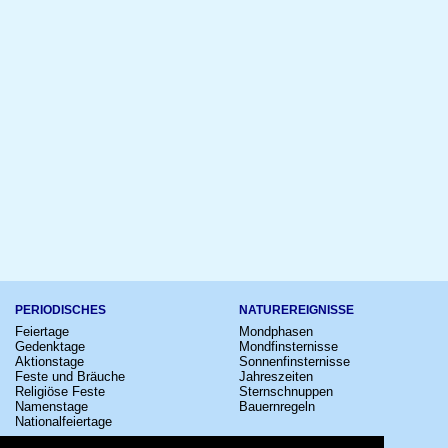
PERIODISCHES
NATUREREIGNISSE
Feiertage
Mondphasen
Gedenktage
Mondfinsternisse
Aktionstage
Sonnenfinsternisse
Feste und Bräuche
Jahreszeiten
Religiöse Feste
Sternschnuppen
Namenstage
Bauernregeln
Nationalfeiertage