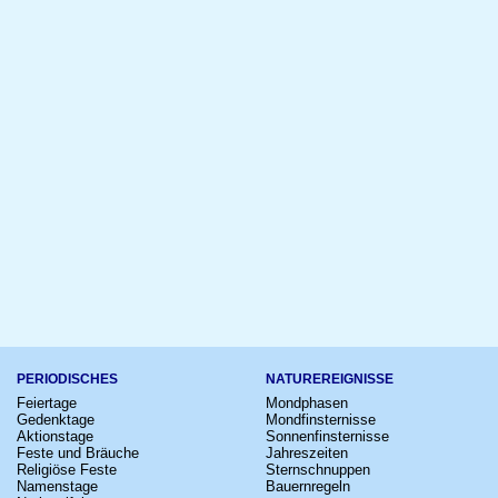
PERIODISCHES
NATUREREIGNISSE
Feiertage
Mondphasen
Gedenktage
Mondfinsternisse
Aktionstage
Sonnenfinsternisse
Feste und Bräuche
Jahreszeiten
Religiöse Feste
Sternschnuppen
Namenstage
Bauernregeln