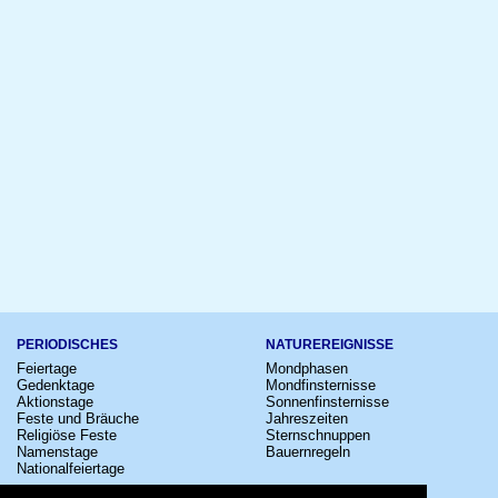
PERIODISCHES
NATUREREIGNISSE
Feiertage
Mondphasen
Gedenktage
Mondfinsternisse
Aktionstage
Sonnenfinsternisse
Feste und Bräuche
Jahreszeiten
Religiöse Feste
Sternschnuppen
Namenstage
Bauernregeln
Nationalfeiertage