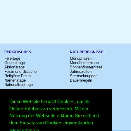
PERIODISCHES
NATUREREIGNISSE
Feiertage
Mondphasen
Gedenktage
Mondfinsternisse
Aktionstage
Sonnenfinsternisse
Feste und Bräuche
Jahreszeiten
Religiöse Feste
Sternschnuppen
Namenstage
Bauernregeln
Nationalfeiertage
KULTUR
SONSTIGE
Konzerte
Zeitumstellung
Diese Website benutzt Cookies, um Ihr
Kinostarts
Sternzeichen
Festivals
Schalttage
Online-Erlebnis zu verbessern. Mit der
Großevents
Wahltage
Nutzung der Webseite erklären Sie sich mit
Fußball
Messen
Comedy
Erinnerungen
dem Einsatz von Cookies einverstanden.
Shows
Volksfeste
Mehr erfahren