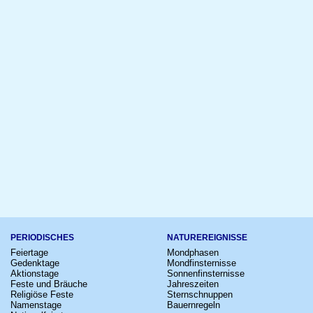
PERIODISCHES
NATUREREIGNISSE
Feiertage
Mondphasen
Gedenktage
Mondfinsternisse
Aktionstage
Sonnenfinsternisse
Feste und Bräuche
Jahreszeiten
Religiöse Feste
Sternschnuppen
Namenstage
Bauernregeln