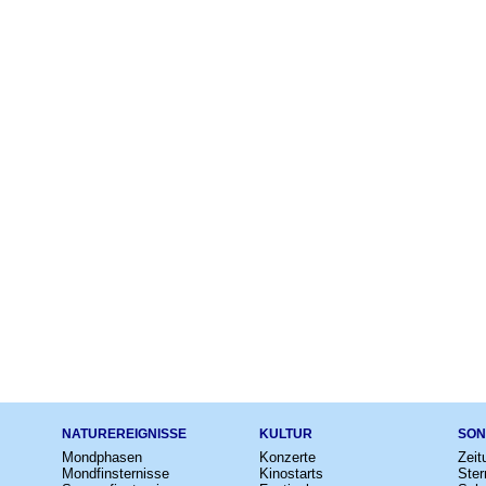
NATUREREIGNISSE
KULTUR
SON
Mondphasen
Konzerte
Zeit
Mondfinsternisse
Kinostarts
Ster