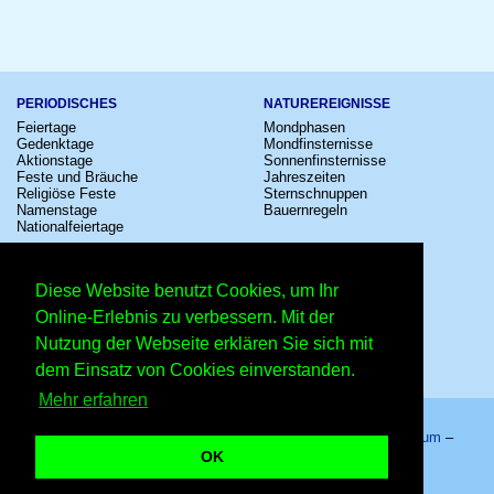
PERIODISCHES
NATUREREIGNISSE
Feiertage
Mondphasen
Gedenktage
Mondfinsternisse
Aktionstage
Sonnenfinsternisse
Feste und Bräuche
Jahreszeiten
Religiöse Feste
Sternschnuppen
Namenstage
Bauernregeln
Nationalfeiertage
KULTUR
SONSTIGE
Konzerte
Zeitumstellung
Diese Website benutzt Cookies, um Ihr
Kinostarts
Sternzeichen
Festivals
Schalttage
Online-Erlebnis zu verbessern. Mit der
Großevents
Wahltage
Nutzung der Webseite erklären Sie sich mit
Fußball
Messen
Comedy
Erinnerungen
dem Einsatz von Cookies einverstanden.
Shows
Volksfeste
Mehr erfahren
Startseite
–
Kalender
–
Lexikon
–
App
–
Sitemap
–
Impressum
–
Datenschutzhinweis
–
Kontakt
OK
Namenstag Dirk – Copyright © 2026 Kleiner Kalender