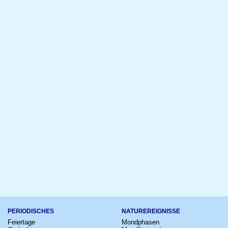
PERIODISCHES
NATUREREIGNISSE
Feiertage
Mondphasen