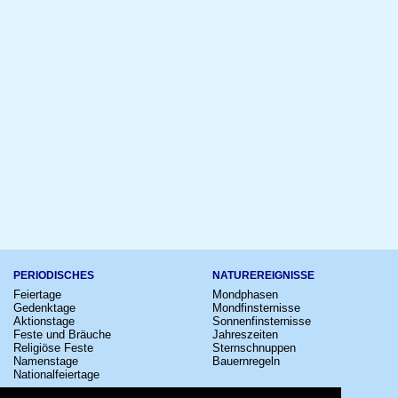
PERIODISCHES
NATUREREIGNISSE
Feiertage
Mondphasen
Gedenktage
Mondfinsternisse
Aktionstage
Sonnenfinsternisse
Feste und Bräuche
Jahreszeiten
Religiöse Feste
Sternschnuppen
Namenstage
Bauernregeln
Nationalfeiertage