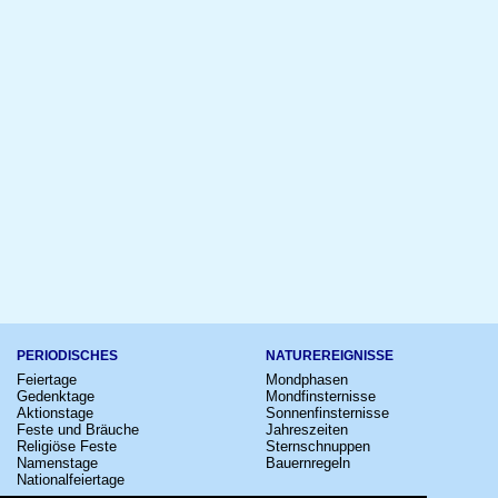
PERIODISCHES
NATUREREIGNISSE
Feiertage
Mondphasen
Gedenktage
Mondfinsternisse
Aktionstage
Sonnenfinsternisse
Feste und Bräuche
Jahreszeiten
Religiöse Feste
Sternschnuppen
Namenstage
Bauernregeln
Nationalfeiertage