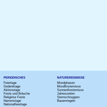
PERIODISCHES
NATUREREIGNISSE
Feiertage
Mondphasen
Gedenktage
Mondfinsternisse
Aktionstage
Sonnenfinsternisse
Feste und Bräuche
Jahreszeiten
Religiöse Feste
Sternschnuppen
Namenstage
Bauernregeln
Nationalfeiertage