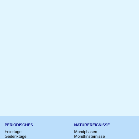
PERIODISCHES
NATUREREIGNISSE
Feiertage
Mondphasen
Gedenktage
Mondfinsternisse